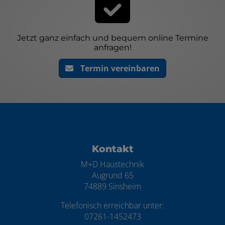
Jetzt ganz einfach und bequem online Termine
anfragen!
Termin vereinbaren
Footer - Kontaktdaten und Öffnungszei
Kontakt
M+D Haustechnik
Augrund 65
74889 Sinsheim
Telefonisch erreichbar unter:
07261-1452473