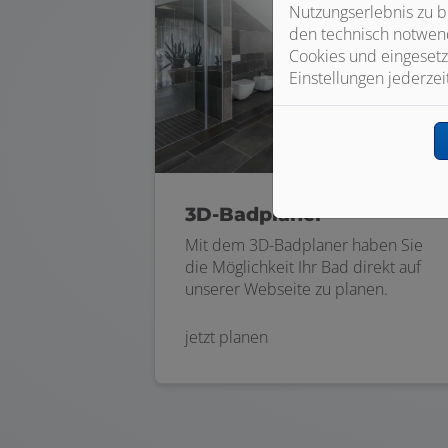
Nutzungserlebnis zu b
den technisch notwend
Cookies und eingesetz
Einstellungen jederzei
3D-Badplaner
Mit dem 3D-Badplaner haben Sie
die Möglichkeit Ihr Bad direkt auf
unserer Webseite zu planen.
jetzt planen