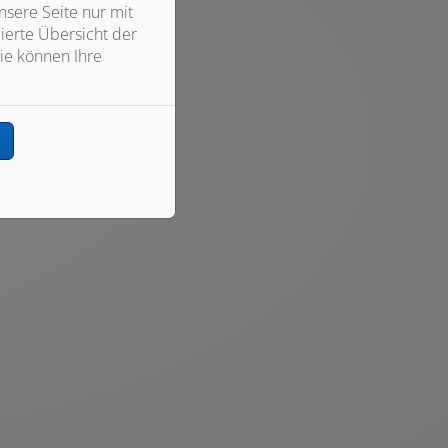
sere Seite nur mit
ierte Übersicht der
ie können Ihre
n