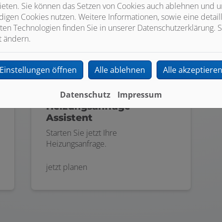
ieten. Sie können das Setzen von Cookies auch ablehnen und un
igen Cookies nutzen. Weitere Informationen, sowie eine detaill
ten Technologien finden Sie in unserer Datenschutzerklärung. S
t ändern.
Einstellungen öffnen
Alle ablehnen
Alle akzeptiere
Datenschutz
Impressum
Heizungsanfrage-
Assistent
Starten Sie jetzt Ihre
Heizungsanfrage.
jetzt planen