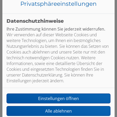
funktioniert.
Privatsphäre­einstellungen
Datenschutzhinweise
Ihre Zustimmung können Sie jederzeit widerrufen.
Wir verwenden auf dieser Webseite Cookies und
Individuelle Planung und Beratung
weitere Technologien, um Ihnen ein bestmögliches
Nutzungserlebnis zu bieten. Sie können das Setzen von
Wir planen Ihre Anlage basierend auf Ihren
Cookies auch ablehnen und unsere Seite nur mit den
Wünschen und Ideen
technisch notwendigen Cookies nutzen. Weitere
Sie erhalten eine herstellerunabhängige
Informationen, sowie eine detaillierte Übersicht der
Produktberatung
Cookies und eingesetzten Technologien finden Sie in
Wir erstellen eine transparente Kostenaufstellung
unserer Datenschutzerklärung. Sie können Ihre
ohne Überraschungen
Einstellungen jederzeit ändern.
Einstellungen öffnen
Alle ablehnen
Hohe Qualität und fachgerechte Ausführung