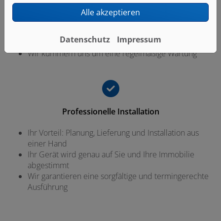
Wir verbauen ausschließlich hochwertige Produkte
Alle akzeptieren
führender Marken
Profitieren Sie von umfassenden Garantie- und
Datenschutz
Impressum
Serviceleistungen
Wir kümmern uns um eine regelmäßige Wartung
Professionelle Installation
Ihr Vorteil: Planung, Lieferung und Installation aus
einer Hand
Ihr Gerät wird genau auf Sie und Ihre Immobilie
abgestimmt
Wir garantieren eine sorgfältige und termingerechte
Ausführung