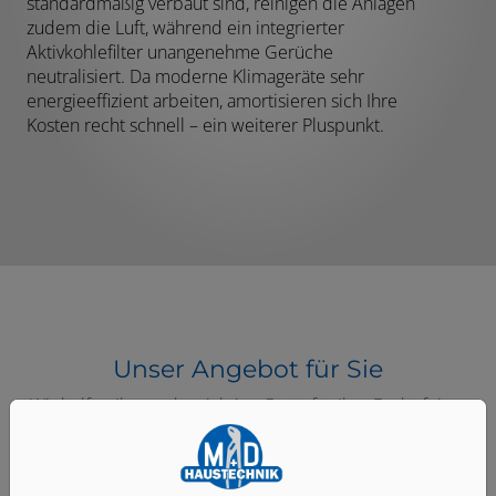
standardmäßig verbaut sind, reinigen die Anlagen
zudem die Luft, während ein integrierter
Aktivkohlefilter unangenehme Gerüche
neutralisiert. Da moderne Klimageräte sehr
energieeffizient arbeiten, amortisieren sich Ihre
Kosten recht schnell – ein weiterer Pluspunkt.
Unser Angebot für Sie
Wir helfen Ihnen, das richtige Gerät für Ihre Bedürfnisse
zu finden, liefern es zu Ihnen und installieren alles.
Natürlich kümmern wir uns auch um die regelmäßige
Wartung, damit Ihr Klimagerät lange zuverlässig