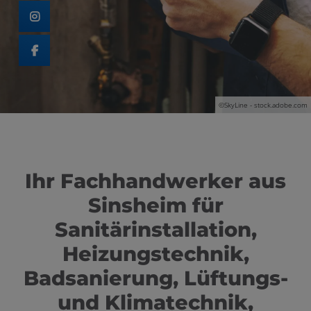
schließen
 schließen
schließen
©
SkyLine - stock.adobe.com
Ihr Fachhandwerker aus
Sinsheim für
Sanitärinstallation,
Heizungstechnik,
Badsanierung, Lüftungs-
und Klimatechnik,