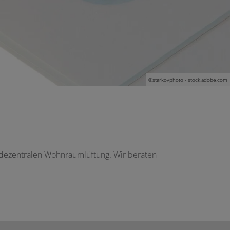
©
starkovphoto - stock.adobe.com
r dezentralen Wohnraumlüftung. Wir beraten