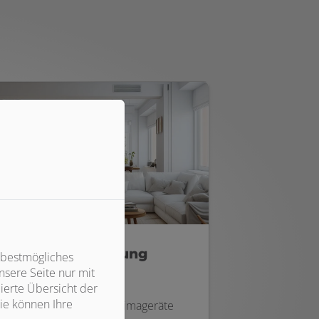
Raumklimatisierung
 bestmögliches
sere Seite nur mit
ierte Übersicht der
In Büroräumen und
ie können Ihre
Ladengeschäften sind Klimageräte