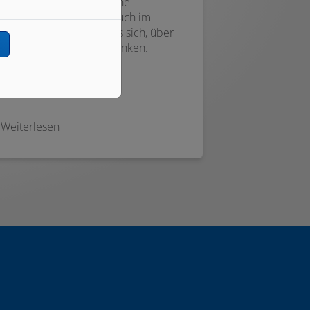
auch in Deutschland keine
Seltenheit mehr. Aber auch im
privaten Bereich lohnt es sich, über
n
ein Klimagerät nachzudenken.
Weiterlesen