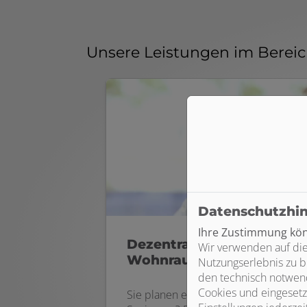
Unsere Leistungen im Berei
Datenschutzhi
Ihre Zustimmung könn
Dezentrale
Wir verwenden auf die
Wohnraumlüftung
Nutzungserlebnis zu b
den technisch notwend
Cookies und eingesetz
Sie planen eine energetische