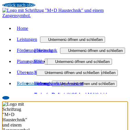
Zurück nach oben
Home
Leistungen
Untermenü öffnen und schließen
Förderung Heizung
Haustechnik
Untermenü öffnen und schließen
Planungshilfen
Bad
Wasser / Trinkwasser
Untermenü öffnen und schließen
Untermenü öffnen und schließen
Über uns
Heizung
3D-Badplaner
Zentralstaubsauger
Badmodernisierung
Untermenü öffnen und schließen
Untermenü öffnen und schließen
Referenzen
Lüftung
Heizungsanfrage-Assistent
Unternehmen
Barrierefreies Bad
Öl- und Gasheizung
Untermenü öffnen und schließen
Badanfrage-Assistent
Team
Badinspiration und Musterbäder
Regenerativ heizen
Dezentrale Wohnraumlüftung
Jobs
Wärmeverteilung
Zentrale Wohnraumlüftung
Partner
Wartung und Service
Raumklimatisierung
Downloads