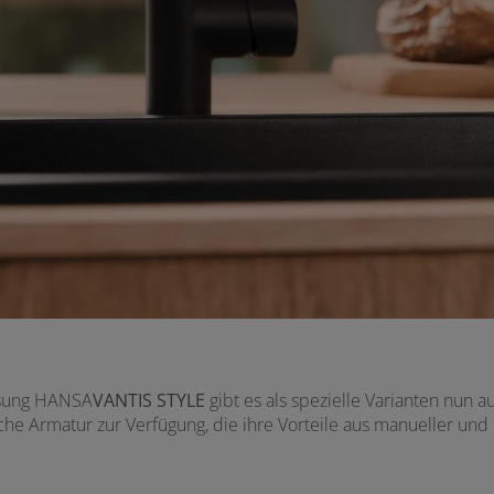
ösung HANSA
VANTIS
STYLE
gibt es als spezielle Varianten nun 
e Armatur zur Verfügung, die ihre Vorteile aus manueller un