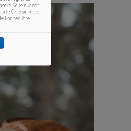
sere Seite nur mit
ierte Übersicht der
ie können Ihre
n