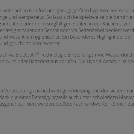
en Seite hohen Komfort und genügt größten hygienischen Anspr
nge und -temperatur. So lässt sich beispielsweise die berühru
adroutine oder beim sorgfältigen Spülen in der Küche nutzen
verlässig schaltenden Sensor oder via Seitenhebel bedient wer
r und wesentlich hygienischer. Ein besonderes Highlight bei der
und gesicherte Mischwasser.
®
ich via Bluetooth
-Technologie Einstellungen wie Wasserdurch
rbrauch oder Batteriestatus abrufen. Die Hybrid-Armatur ist sow
iden Verarbeitung aus hochwertigem Messing und der sicheren 
dank nur eines Befestigungsteils auch unter schwierigen Monta
usgerichtet fixiert werden. Geübte Fachhandwerker können durch